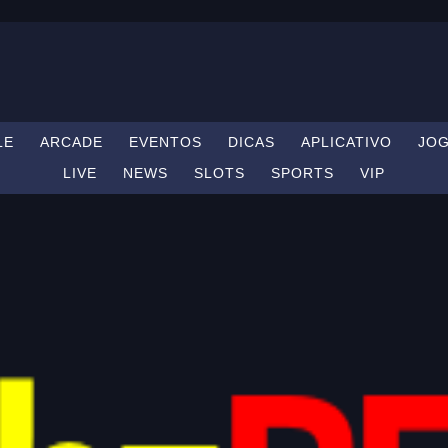
LE
ARCADE
EVENTOS
DICAS
APLICATIVO
JO
LIVE
NEWS
SLOTS
SPORTS
VIP