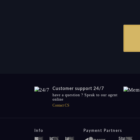
Customer support 24/7
have a question ? Speak to our agent
online
Contact CS
Info
Payment Partners