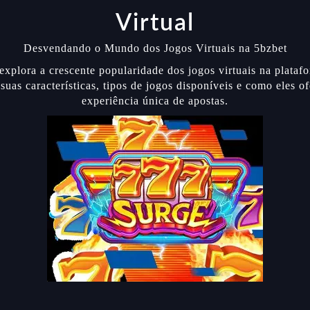
Virtual
Desvendando o Mundo dos Jogos Virtuais na 5bzbet
 explora a crescente popularidade dos jogos virtuais na plataf
suas características, tipos de jogos disponíveis e como eles 
experiência única de apostas.