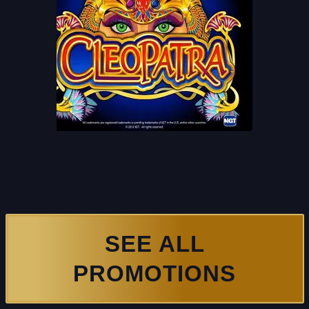
SEE ALL
PROMOTIONS