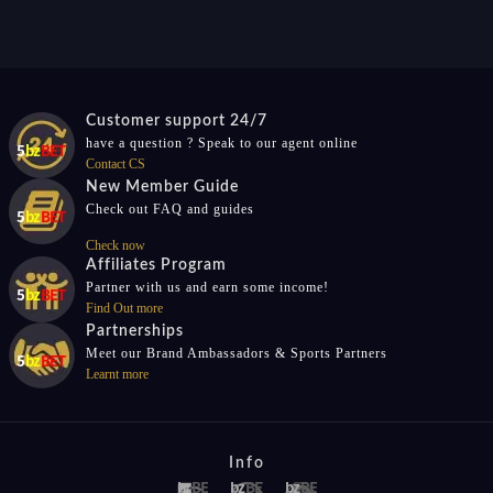
Customer support 24/7
have a question ? Speak to our agent online
Contact CS
New Member Guide
Check out FAQ and guides
Check now
Affiliates Program
Partner with us and earn some income!
Find Out more
Partnerships
Meet our Brand Ambassadors & Sports Partners
Learnt more
Info