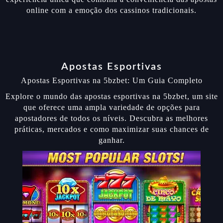
online com a emoção dos cassinos tradicionais.
Apostas Esportivas
Apostas Esportivas na 5bzbet: Um Guia Completo
Explore o mundo das apostas esportivas na 5bzbet, um site
que oferece uma ampla variedade de opções para
apostadores de todos os níveis. Descubra as melhores
práticas, mercados e como maximizar suas chances de
ganhar.