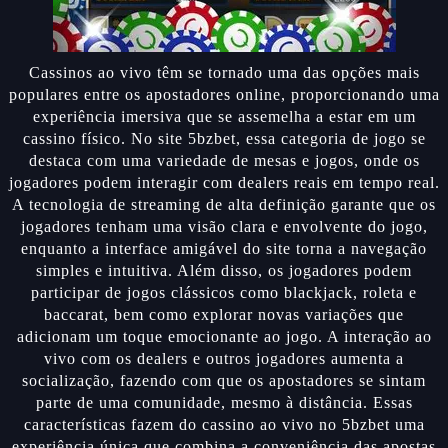
Cassinos ao vivo têm se tornado uma das opções mais
populares entre os apostadores online, proporcionando uma
experiência imersiva que se assemelha a estar em um
cassino físico. No site 5bzbet, essa categoria de jogo se
destaca com uma variedade de mesas e jogos, onde os
jogadores podem interagir com dealers reais em tempo real.
A tecnologia de streaming de alta definição garante que os
jogadores tenham uma visão clara e envolvente do jogo,
enquanto a interface amigável do site torna a navegação
simples e intuitiva. Além disso, os jogadores podem
participar de jogos clássicos como blackjack, roleta e
baccarat, bem como explorar novas variações que
adicionam um toque emocionante ao jogo. A interação ao
vivo com os dealers e outros jogadores aumenta a
socialização, fazendo com que os apostadores se sintam
parte de uma comunidade, mesmo à distância. Essas
características fazem do cassino ao vivo no 5bzbet uma
experiência única que combina a conveniência das apostas