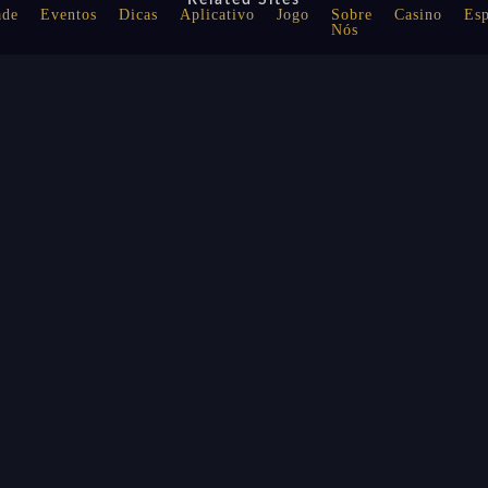
ade
Eventos
Dicas
Aplicativo
Jogo
Sobre
Casino
Esp
Nós