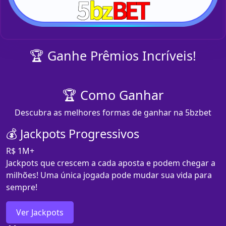
🏆 Ganhe Prêmios Incríveis!
🏆 Como Ganhar
Descubra as melhores formas de ganhar na 5bzbet
💰 Jackpots Progressivos
R$ 1M+
Jackpots que crescem a cada aposta e podem chegar a
milhões! Uma única jogada pode mudar sua vida para
sempre!
Ver Jackpots