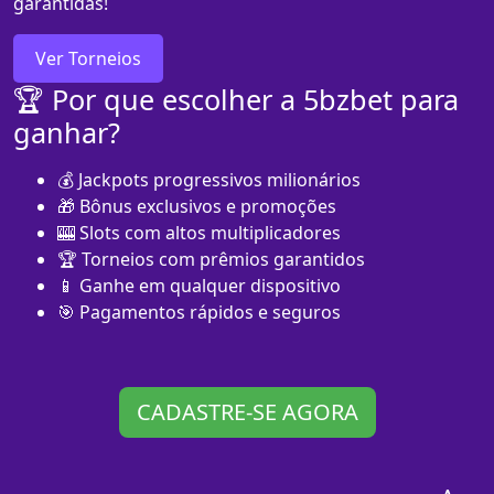
garantidas!
Ver Torneios
🏆 Por que escolher a 5bzbet para
ganhar?
💰 Jackpots progressivos milionários
🎁 Bônus exclusivos e promoções
🎰 Slots com altos multiplicadores
🏆 Torneios com prêmios garantidos
📱 Ganhe em qualquer dispositivo
🎯 Pagamentos rápidos e seguros
CADASTRE-SE AGORA