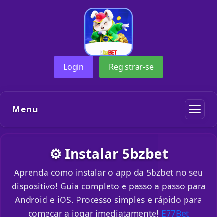
Login
Registrar-se
Menu
⚙️ Instalar 5bzbet
Aprenda como instalar o app da 5bzbet no seu
dispositivo! Guia completo e passo a passo para
Android e iOS. Processo simples e rápido para
começar a jogar imediatamente!
E77Bet