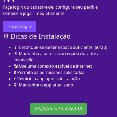
1 min
Faça login ou cadastre-se, configure seu perfil e
comece a jogar imediatamente!
Fazer Login
⚙️ Dicas de Instalação
📱 Certifique-se de ter espaço suficiente (50MB)
🔋 Mantenha a bateria carregada durante a
instalação
📶 Use uma conexão estável de internet
🔒 Permita as permissões solicitadas
⚡ Reinicie o app após a instalação
🎯 Mantenha o app atualizado
BAIXAR APK AGORA