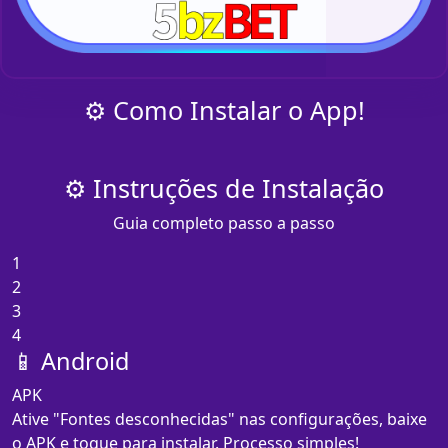
⚙️ Como Instalar o App!
⚙️ Instruções de Instalação
Guia completo passo a passo
1
2
3
4
📱 Android
APK
Ative "Fontes desconhecidas" nas configurações, baixe
o APK e toque para instalar. Processo simples!