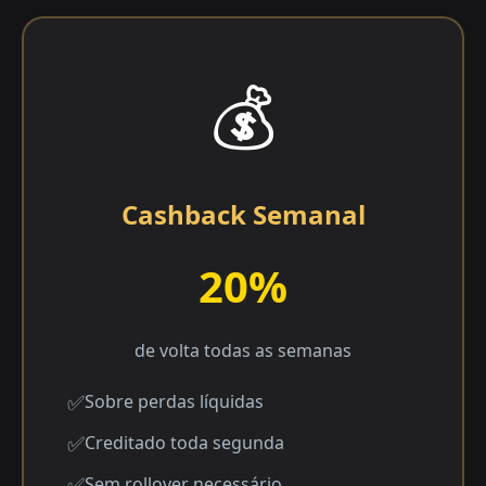
💰
Cashback Semanal
20%
de volta todas as semanas
Sobre perdas líquidas
Creditado toda segunda
Sem rollover necessário