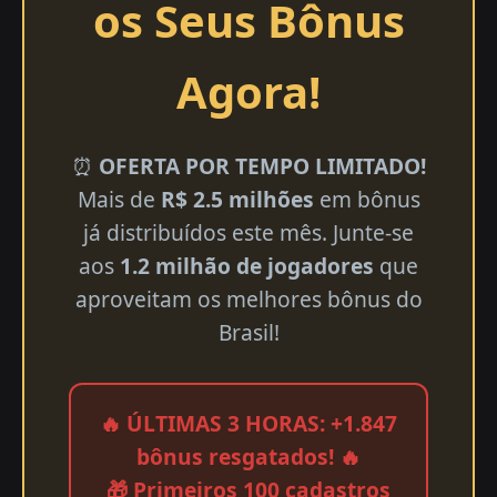
os Seus Bônus
Agora!
⏰
OFERTA POR TEMPO LIMITADO!
Mais de
R$ 2.5 milhões
em bônus
já distribuídos este mês. Junte-se
aos
1.2 milhão de jogadores
que
aproveitam os melhores bônus do
Brasil!
🔥 ÚLTIMAS 3 HORAS: +1.847
bônus resgatados! 🔥
🎁 Primeiros 100 cadastros