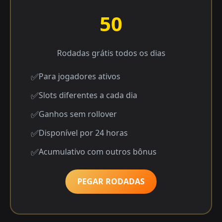
50
Rodadas grátis todos os dias
Para jogadores ativos
Slots diferentes a cada dia
Ganhos sem rollover
Disponível por 24 horas
Acumulativo com outros bônus
PEGAR RODADAS