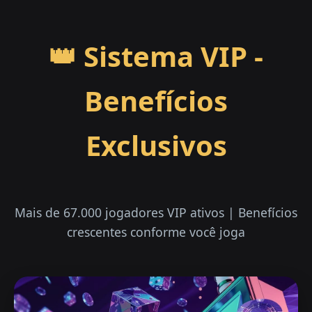
👑 Sistema VIP -
Benefícios
Exclusivos
Mais de 67.000 jogadores VIP ativos | Benefícios
crescentes conforme você joga