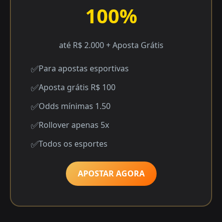
100%
até R$ 2.000 + Aposta Grátis
Para apostas esportivas
Aposta grátis R$ 100
Odds mínimas 1.50
Rollover apenas 5x
Todos os esportes
APOSTAR AGORA