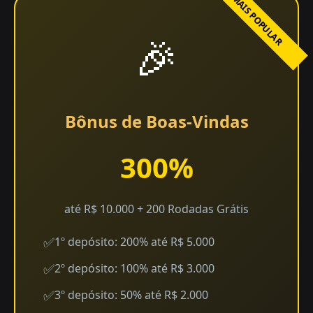
🎉
Bônus de Boas-Vindas
300%
até R$ 10.000 + 200 Rodadas Grátis
1º depósito: 200% até R$ 5.000
2º depósito: 100% até R$ 3.000
3º depósito: 50% até R$ 2.000