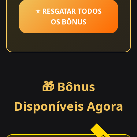
⭐ RESGATAR TODOS
OS BÔNUS
🎁 Bônus
Disponíveis Agora