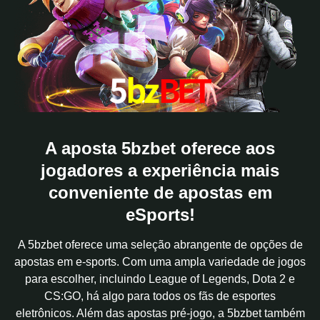
A aposta 5bzbet oferece aos
jogadores a experiência mais
conveniente de apostas em
eSports!
A 5bzbet oferece uma seleção abrangente de opções de
apostas em e-sports. Com uma ampla variedade de jogos
para escolher, incluindo League of Legends, Dota 2 e
CS:GO, há algo para todos os fãs de esportes
eletrônicos. Além das apostas pré-jogo, a 5bzbet também