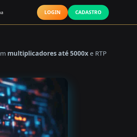
LOGIN
CADASTRO
ma
com
multiplicadores até 5000x
e RTP