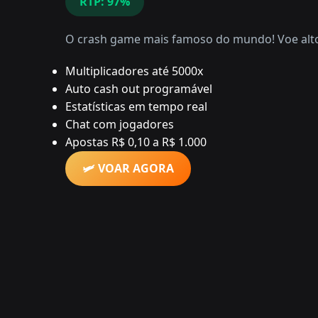
RTP: 97%
O crash game mais famoso do mundo! Voe alto 
Multiplicadores até 5000x
Auto cash out programável
Estatísticas em tempo real
Chat com jogadores
Apostas R$ 0,10 a R$ 1.000
🛩️ VOAR AGORA