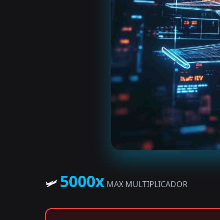
5000x
🛩️
MAX MULTIPLICADOR