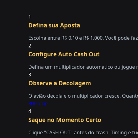
1
Defina sua Aposta
Escolha entre R$ 0,10 e R$ 1.000. Você pode fa
2
Configure Auto Cash Out
Defina um multiplicador automático ou jogue
3
Observe a Decolagem
O avião decola e o multiplicador cresce. Quanto
80Game
4
Saque no Momento Certo
Clique "CASH OUT" antes do crash. Timing é tu