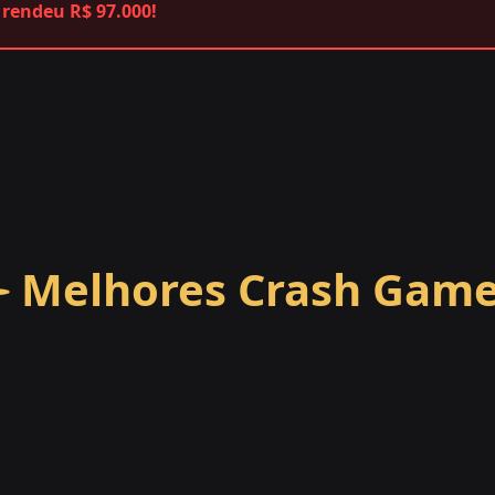
 rendeu R$ 97.000!
️ Melhores Crash Gam