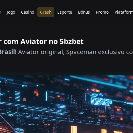
s
Jogo
Casino
Crash
Esporte
Bônus
Promo
Platafor
r com Aviator no 5bzbet
rasil!
Aviator original, Spaceman exclusivo 