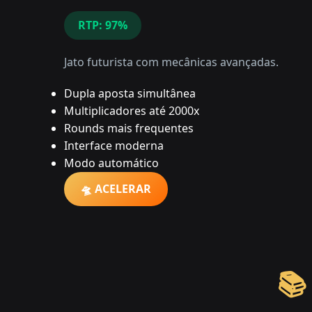
RTP: 97%
Jato futurista com mecânicas avançadas.
Dupla aposta simultânea
Multiplicadores até 2000x
Rounds mais frequentes
Interface moderna
Modo automático
🛸 ACELERAR
📚