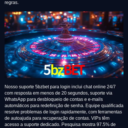
regras.
Nosso suporte 5bzbet para login inclui chat online 24/7
com resposta em menos de 20 segundos, suporte via
WhatsApp para desbloqueio de contas e e-mails
automáticos para redefinição de senha. Equipe qualificada
resolve problemas de login rapidamente, com ferramentas
de autoajuda para recuperação de contas. VIPs têm
acesso a suporte dedicado. Pesquisa mostra 97.5% de