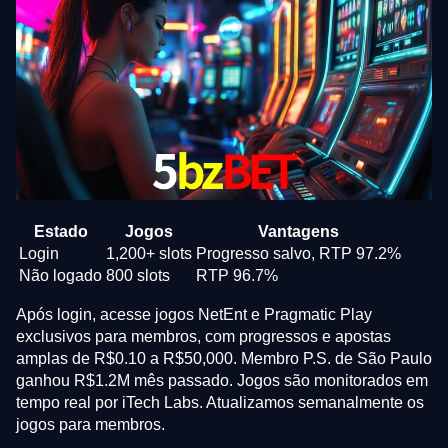
Estado
Jogos
Vantagens
Login
1,200+ slots
Progresso salvo, RTP 97.2%
Não logado
800 slots
RTP 96.7%
Após login, acesse jogos NetEnt e Pragmatic Play
exclusivos para membros, com progressos e apostas
amplas de R$0.10 a R$50,000. Membro P.S. de São Paulo
ganhou R$1.2M mês passado. Jogos são monitorados em
tempo real por iTech Labs. Atualizamos semanalmente os
jogos para membros.