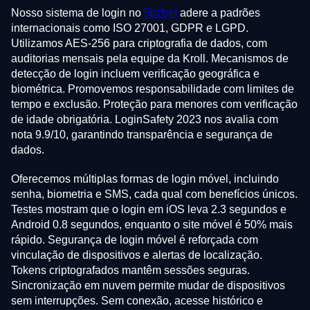
Nosso sistema de login no
5bzbet
adere a padrões
internacionais como ISO 27001, GDPR e LGPD.
Utilizamos AES-256 para criptografia de dados, com
auditorias mensais pela equipe da Kroll. Mecanismos de
detecção de login incluem verificação geográfica e
biométrica. Promovemos responsabilidade com limites de
tempo e exclusão. Proteção para menores com verificação
de idade obrigatória. LoginSafety 2023 nos avalia com
nota 9.9/10, garantindo transparência e segurança de
dados.
Oferecemos múltiplas formas de login móvel, incluindo
senha, biometria e SMS, cada qual com benefícios únicos.
Testes mostram que o login em iOS leva 2.3 segundos e
Android 0.8 segundos, enquanto o site móvel é 50% mais
rápido. Segurança de login móvel é reforçada com
vinculação de dispositivos e alertas de localização.
Tokens criptografados mantêm sessões seguras.
Sincronização em nuvem permite mudar de dispositivos
sem interrupções. Sem conexão, acesse histórico e