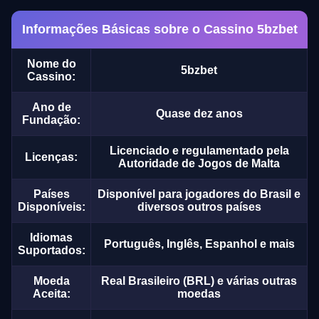
Informações Básicas sobre o Cassino 5bzbet
Nome do
5bzbet
Cassino:
Ano de
Quase dez anos
Fundação:
Licenciado e regulamentado pela
Licenças:
Autoridade de Jogos de Malta
Países
Disponível para jogadores do Brasil e
Disponíveis:
diversos outros países
Idiomas
Português, Inglês, Espanhol e mais
Suportados:
Moeda
Real Brasileiro (BRL) e várias outras
Aceita:
moedas