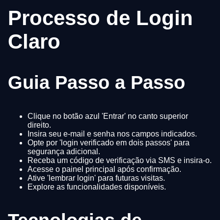
Processo de Login
Claro
Guia Passo a Passo
Clique no botão azul 'Entrar' no canto superior
direito.
Insira seu e-mail e senha nos campos indicados.
Opte por 'login verificado em dois passos' para
segurança adicional.
Receba um código de verificação via SMS e insira-o.
Acesse o painel principal após confirmação.
Ative 'lembrar login' para futuras visitas.
Explore as funcionalidades disponíveis.