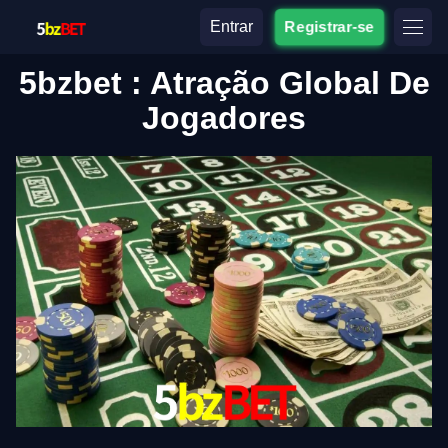
Entrar
Registrar-se
5bzbet : Atração Global De
Jogadores